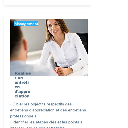
Management
Réalise
r un
entreti
en
d'appré
ciation
- Cibler les objectifs respectifs des
entretiens d’appréciation et des entretiens
professionnels
- Identifier les étapes clés et les points à
aborder lors de ces entretiens