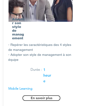
Adapte
r son
style
de
manag
ement
- Repérer les caractéristiques des 4 styles
de management
- Adopter son style de management à son
équipe
Durée :
1
heur
e
Mobile Learning
En savoir plus