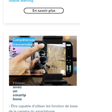
Mobile learning
En savoir plus
Compétences
transversales
Filmer
avec
un
smartp
hone
- Être capable d’utiliser les fonction de base
de la caméra du smartphone