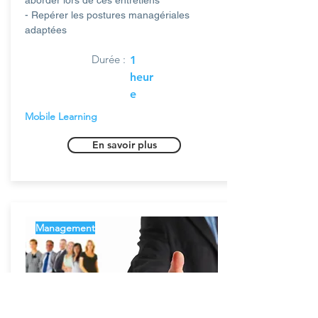
- Repérer les postures managériales
adaptées
Durée :
1
heur
e
Mobile Learning
En savoir plus
Management