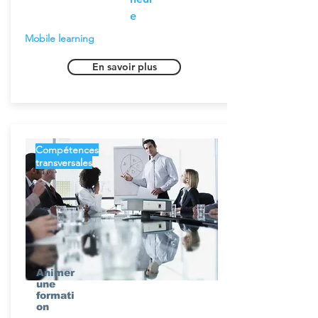
e
Mobile learning
En savoir plus
Compétences
transversales
Animer
une
formati
on