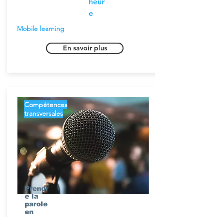
heur
e
Mobile learning
En savoir plus
Compétences
transversales
Prendr
e la
parole
en