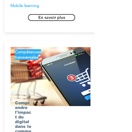
Mobile learning
En savoir plus
Compétences
transversales
Compr
endre
l'impac
t du
digital
dans le
comme