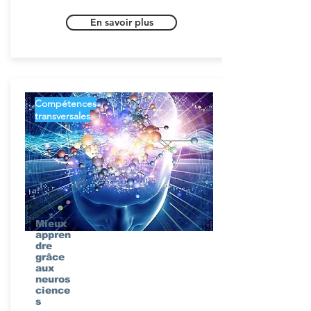
En savoir plus
Compétences
transversales
Mieux
appren
dre
grâce
aux
neuros
cience
s