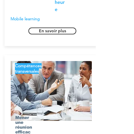
heur
e
Mobile learning
En savoir plus
Compétences
transversales
Mener
une
réunion
efficac